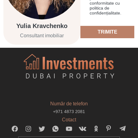
conformitate cu
politica de
confidențialitate.
Yulia Kravchenko
TRIMITE
Consultant imobiliar
Număr de telefon
+971 4873 2081
Cotact