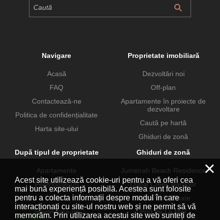
Navigare
Proprietate imobiliară
Acasă
Dezvoltări noi
FAQ
Off-plan
Contactează-ne
Apartamente în proiecte de
dezvoltare
Politica de confidențialitate
Caută pe hartă
Harta site-ului
Ghiduri de zonă
După tipul de proprietate
Ghiduri de zonă
×
Apartamente
Jumeirah Beach Residence
Acest site utilizează cookie-uri pentru a vă oferi cea
Penthouse-uri
Dubai Creek Harbour
mai bună experiență posibilă. Acestea sunt folosite
pentru a colecta informații despre modul în care
Vile
Dubai Hills Estate
interacționați cu site-ul nostru web și ne permit să vă
Townhouse-uri
Port de La Mer
memorăm. Prin utilizarea acestui site web sunteți de