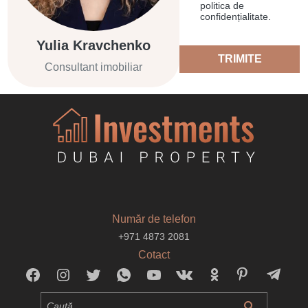
politica de
confidențialitate.
Yulia Kravchenko
TRIMITE
Consultant imobiliar
Număr de telefon
+971 4873 2081
Cotact