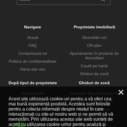
Navigare
Proprietate imobiliară
Acasă
Dezvoltări noi
FAQ
Off-plan
Contactează-ne
Apartamente în proiecte de
dezvoltare
Politica de confidențialitate
Caută pe hartă
Harta site-ului
Ghiduri de zonă
După tipul de proprietate
Ghiduri de zonă
×
Apartamente
Jumeirah Beach Residence
Acest site utilizează cookie-uri pentru a vă oferi cea
Penthouse-uri
Dubai Creek Harbour
mai bună experiență posibilă. Acestea sunt folosite
pentru a colecta informații despre modul în care
Vile
Dubai Hills Estate
interacționați cu site-ul nostru web și ne permit să vă
Townhouse-uri
Port de La Mer
memorăm. Prin utilizarea acestui site web sunteți de
acord cu utilizarea cookie-urilor pentru analiză și
Proprietăți comerciale
Business Bay