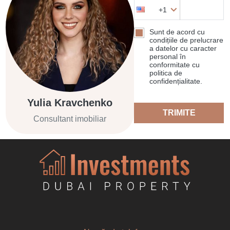
+1
Sunt de acord cu
condițiile de prelucrare
a datelor cu caracter
personal în
conformitate cu
politica de
confidențialitate.
Yulia Kravchenko
TRIMITE
Consultant imobiliar