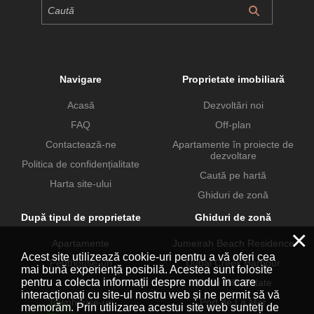
Navigare
Proprietate imobiliară
Acasă
Dezvoltări noi
FAQ
Off-plan
Contactează-ne
Apartamente în proiecte de
dezvoltare
Politica de confidențialitate
Caută pe hartă
Harta site-ului
Ghiduri de zonă
După tipul de proprietate
Ghiduri de zonă
×
Apartamente
Jumeirah Beach Residence
Acest site utilizează cookie-uri pentru a vă oferi cea
Penthouse-uri
Dubai Creek Harbour
mai bună experiență posibilă. Acestea sunt folosite
pentru a colecta informații despre modul în care
Vile
Dubai Hills Estate
interacționați cu site-ul nostru web și ne permit să vă
Townhouse-uri
Port de La Mer
memorăm. Prin utilizarea acestui site web sunteți de