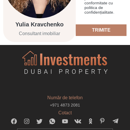
conformitate cu
politica de
confidențialitate.
Yulia Kravchenko
TRIMITE
Consultant imobiliar
Număr de telefon
+971 4873 2081
Cotact