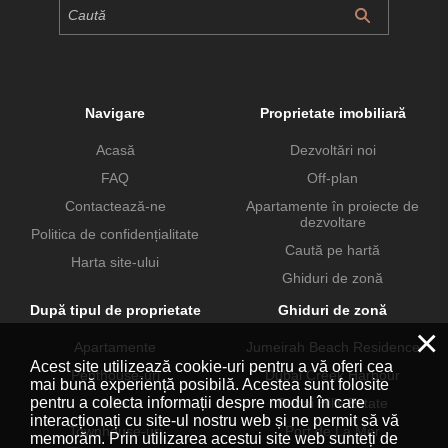
Navigare
Proprietate imobiliară
Acasă
Dezvoltări noi
FAQ
Off-plan
Contactează-ne
Apartamente în proiecte de
dezvoltare
Politica de confidențialitate
Caută pe hartă
Harta site-ului
Ghiduri de zonă
După tipul de proprietate
Ghiduri de zonă
×
Apartamente
Jumeirah Beach Residence
Acest site utilizează cookie-uri pentru a vă oferi cea
Penthouse-uri
Dubai Creek Harbour
mai bună experiență posibilă. Acestea sunt folosite
pentru a colecta informații despre modul în care
Vile
Dubai Hills Estate
interacționați cu site-ul nostru web și ne permit să vă
Townhouse-uri
Port de La Mer
memorăm. Prin utilizarea acestui site web sunteți de