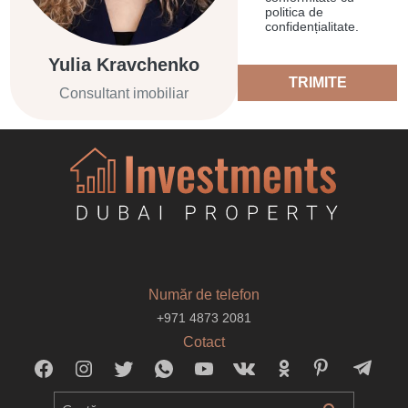
politica de
confidențialitate.
Yulia Kravchenko
TRIMITE
Consultant imobiliar
Număr de telefon
+971 4873 2081
Cotact