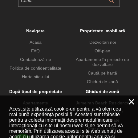
Navigare
Proprietate imobiliară
Acasă
Dezvoltări noi
FAQ
Off-plan
Contactează-ne
Apartamente în proiecte de
dezvoltare
Politica de confidențialitate
Caută pe hartă
Harta site-ului
Ghiduri de zonă
După tipul de proprietate
Ghiduri de zonă
×
Apartamente
Jumeirah Beach Residence
Acest site utilizează cookie-uri pentru a vă oferi cea
Penthouse-uri
Dubai Creek Harbour
mai bună experiență posibilă. Acestea sunt folosite
pentru a colecta informații despre modul în care
Vile
Dubai Hills Estate
interacționați cu site-ul nostru web și ne permit să vă
Townhouse-uri
Port de La Mer
memorăm. Prin utilizarea acestui site web sunteți de
acord cu utilizarea cookie-urilor pentru analiză și
Proprietăți comerciale
Business Bay