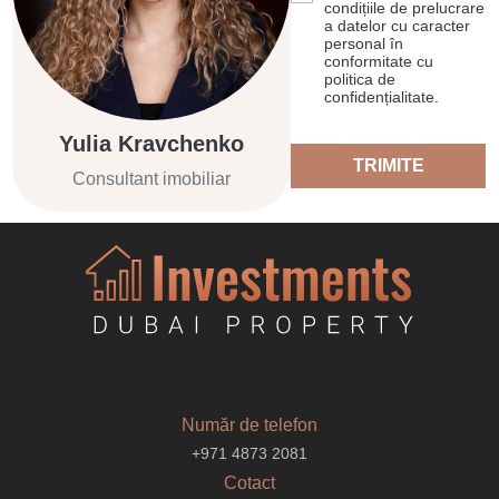
condițiile de prelucrare
a datelor cu caracter
personal în
conformitate cu
politica de
confidențialitate.
Yulia Kravchenko
TRIMITE
Consultant imobiliar
Număr de telefon
+971 4873 2081
Cotact