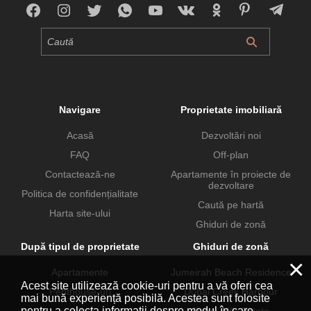
Navigare
Proprietate imobiliară
Acasă
Dezvoltări noi
FAQ
Off-plan
Contactează-ne
Apartamente în proiecte de
dezvoltare
Politica de confidențialitate
Caută pe hartă
Harta site-ului
Ghiduri de zonă
După tipul de proprietate
Ghiduri de zonă
×
Apartamente
Jumeirah Beach Residence
Acest site utilizează cookie-uri pentru a vă oferi cea
Penthouse-uri
Dubai Creek Harbour
mai bună experiență posibilă. Acestea sunt folosite
pentru a colecta informații despre modul în care