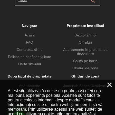
Navigare
Proprietate imobiliară
Acasă
Dezvoltări noi
FAQ
Off-plan
Contactează-ne
Apartamente în proiecte de
dezvoltare
Politica de confidențialitate
Caută pe hartă
Harta site-ului
Ghiduri de zonă
După tipul de proprietate
Ghiduri de zonă
×
Apartamente
Jumeirah Beach Residence
Acest site utilizează cookie-uri pentru a vă oferi cea
Penthouse-uri
Dubai Creek Harbour
mai bună experiență posibilă. Acestea sunt folosite
pentru a colecta informații despre modul în care
Vile
Dubai Hills Estate
interacționați cu site-ul nostru web și ne permit să vă
Townhouse-uri
Port de La Mer
memorăm. Prin utilizarea acestui site web sunteți de
acord cu utilizarea cookie-urilor pentru analiză și
Proprietăți comerciale
Business Bay