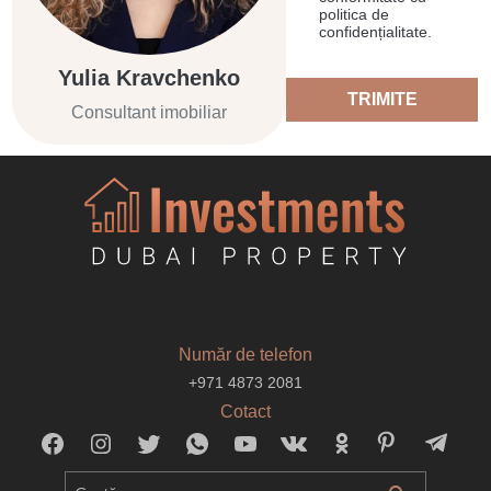
politica de
confidențialitate.
Yulia Kravchenko
TRIMITE
Consultant imobiliar
Număr de telefon
+971 4873 2081
Cotact