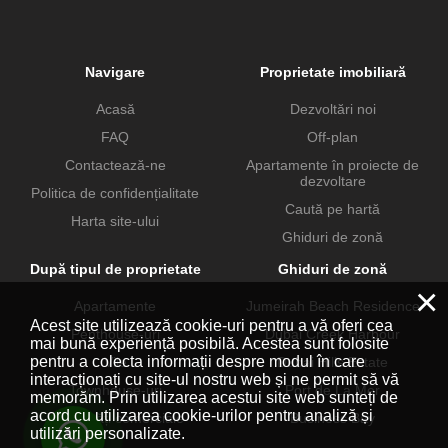
Navigare
Proprietate imobiliară
Acasă
Dezvoltări noi
FAQ
Off-plan
Contactează-ne
Apartamente în proiecte de
dezvoltare
Politica de confidențialitate
Caută pe hartă
Harta site-ului
Ghiduri de zonă
După tipul de proprietate
Ghiduri de zonă
×
Apartamente
Jumeirah Beach Residence
Acest site utilizează cookie-uri pentru a vă oferi cea
Penthouse-uri
Dubai Creek Harbour
mai bună experiență posibilă. Acestea sunt folosite
pentru a colecta informații despre modul în care
Vile
Dubai Hills Estate
interacționați cu site-ul nostru web și ne permit să vă
Townhouse-uri
Port de La Mer
memorăm. Prin utilizarea acestui site web sunteți de
acord cu utilizarea cookie-urilor pentru analiză și
Proprietăți comerciale
Business Bay
utilizări personalizate.