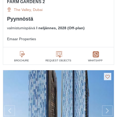
FARM GARDENS 2
The Valley, Dubai
Pyynnöstä
valmistumispäivä
I neljännes, 2028 (Off-plan)
Emaar Properties
BROCHURE
REQUEST OBJECTS
WHATSAPP