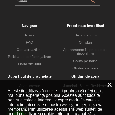
Navigare
Proprietate imobiliară
Acasă
Dezvoltări noi
FAQ
Off-plan
Contactează-ne
Apartamente în proiecte de
dezvoltare
Politica de confidențialitate
Caută pe hartă
Harta site-ului
Ghiduri de zonă
După tipul de proprietate
Ghiduri de zonă
×
Apartamente
Jumeirah Beach Residence
Acest site utilizează cookie-uri pentru a vă oferi cea
Penthouse-uri
Dubai Creek Harbour
mai bună experiență posibilă. Acestea sunt folosite
pentru a colecta informații despre modul în care
Vile
Dubai Hills Estate
interacționați cu site-ul nostru web și ne permit să vă
Townhouse-uri
Port de La Mer
memorăm. Prin utilizarea acestui site web sunteți de
acord cu utilizarea cookie-urilor pentru analiză și
Proprietăți comerciale
Business Bay