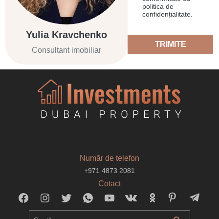
politica de
confidențialitate.
Yulia Kravchenko
TRIMITE
Consultant imobiliar
Număr de telefon
+971 4873 2081
Cotact