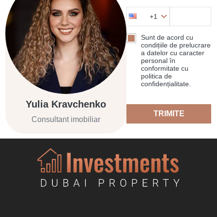
+1
Sunt de acord cu
condițiile de prelucrare
a datelor cu caracter
personal în
conformitate cu
politica de
confidențialitate.
Yulia Kravchenko
TRIMITE
Consultant imobiliar