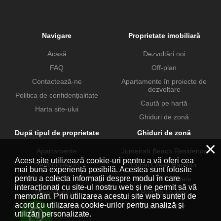
Navigare
Proprietate imobiliară
Acasă
Dezvoltări noi
FAQ
Off-plan
Contactează-ne
Apartamente în proiecte de
dezvoltare
Politica de confidențialitate
Caută pe hartă
Harta site-ului
Ghiduri de zonă
După tipul de proprietate
Ghiduri de zonă
×
Apartamente
Jumeirah Beach Residence
Acest site utilizează cookie-uri pentru a vă oferi cea
Penthouse-uri
Dubai Creek Harbour
mai bună experiență posibilă. Acestea sunt folosite
pentru a colecta informații despre modul în care
Vile
Dubai Hills Estate
interacționați cu site-ul nostru web și ne permit să vă
Townhouse-uri
Port de La Mer
memorăm. Prin utilizarea acestui site web sunteți de
acord cu utilizarea cookie-urilor pentru analiză și
Proprietăți comerciale
Business Bay
utilizări personalizate.