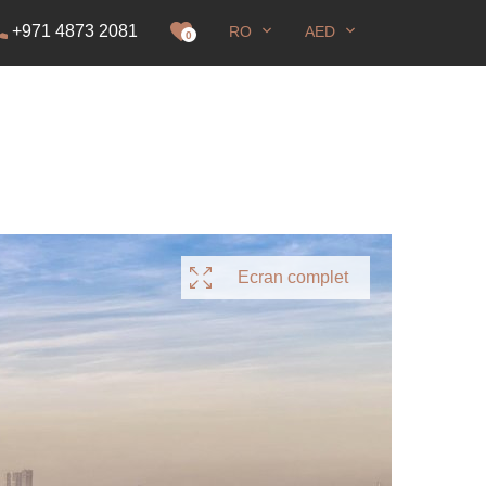
+971 4873 2081
RO
AED
idență
0
Ecran complet