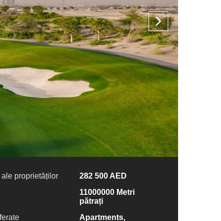
ale proprietăților
282 500 AED
11000000 Metri
pătrați
ferate
Apartments,