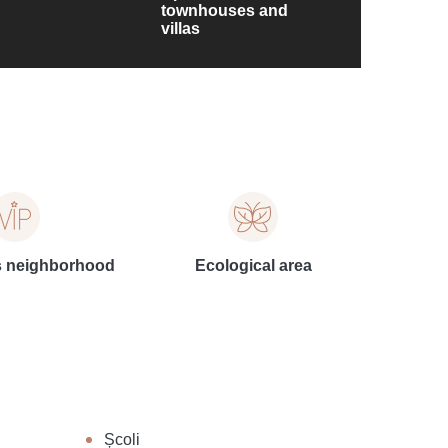
townhouses and
villas
s neighborhood
Ecological area
Școli