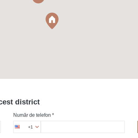
cest district
Număr de telefon *
+1