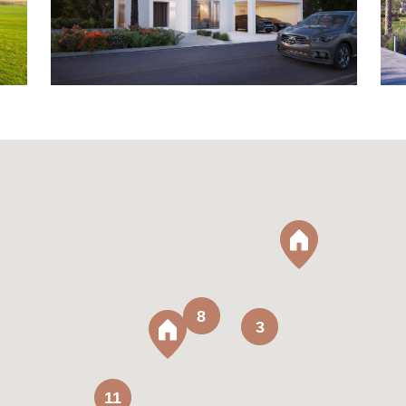
8
3
11