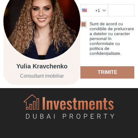
+1
Sunt de acord cu
condițiile de prelucrare
a datelor cu caracter
personal în
conformitate cu
politica de
confidențialitate.
Yulia Kravchenko
TRIMITE
Consultant imobiliar