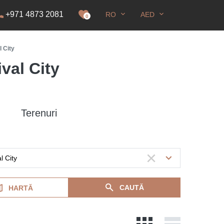
+971 4873 2081
RO
AED
idență
0
l City
val City
Terenuri
CAUTĂ
HARTĂ