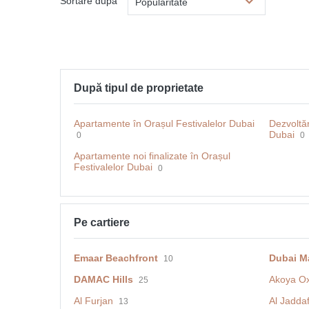
Sortare după
Popularitate
După tipul de proprietate
Apartamente în Orașul Festivalelor Dubai
Dezvoltăr
Dubai
0
0
Apartamente noi finalizate în Orașul
Festivalelor Dubai
0
Pe cartiere
Emaar Beachfront
Dubai M
10
DAMAC Hills
Akoya O
25
Al Furjan
Al Jadda
13