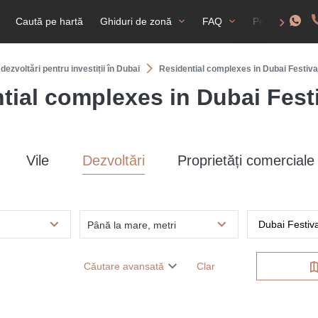
Caută pe hartă
Ghiduri de zonă
FAQ
Permis de rez
 dezvoltări pentru investiții în Dubai
Residential complexes in Dubai Festiva
tial complexes in Dubai Festi
Vile
Dezvoltări
Proprietăți comerciale
Până la mare, metri
Căutare avansată
Clar