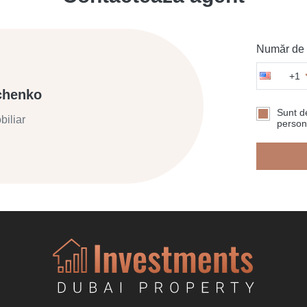
Număr de t
+1
chenko
Sunt de
biliar
persona