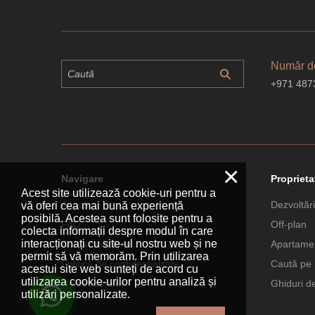
Număr de
+971 487
×
Navigare
Proprieta
Acest site utilizează cookie-uri pentru a
Acasă
Dezvoltări
vă oferi cea mai bună experiență
posibilă. Acestea sunt folosite pentru a
FAQ
Off-plan
colecta informații despre modul în care
interacționați cu site-ul nostru web și ne
Contactează-ne
Apartamen
permit să vă memorăm. Prin utilizarea
Politica de confidențialitate
Caută pe 
acestui site web sunteți de acord cu
utilizarea cookie-urilor pentru analiză și
Harta site-ului
Ghiduri d
utilizări personalizate.