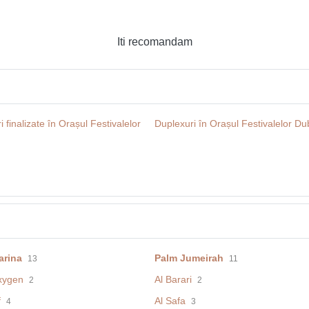
Iti recomandam
i finalizate în Orașul Festivalelor
Duplexuri în Orașul Festivalelor Du
arina
Palm Jumeirah
13
11
xygen
Al Barari
2
2
f
Al Safa
4
3