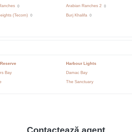
Ranches
Arabian Ranches 2
0
0
eights (Tecom)
Burj Khalifa
0
0
 Reserve
Harbour Lights
rs Bay
Damac Bay
e
The Sanctuary
Contactează agent