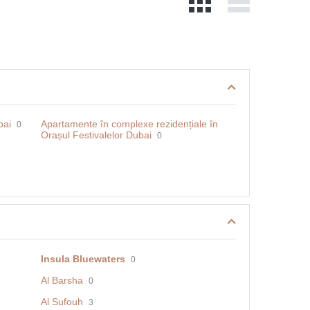
bai
Apartamente în complexe rezidențiale în
0
Orașul Festivalelor Dubai
0
Insula Bluewaters
0
Al Barsha
0
Al Sufouh
3