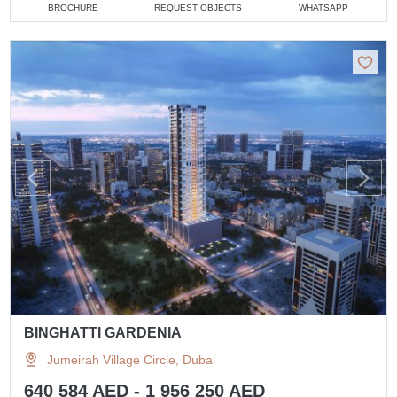
BROCHURE
REQUEST OBJECTS
WHATSAPP
BINGHATTI GARDENIA
Jumeirah Village Circle, Dubai
640 584 AED - 1 956 250 AED