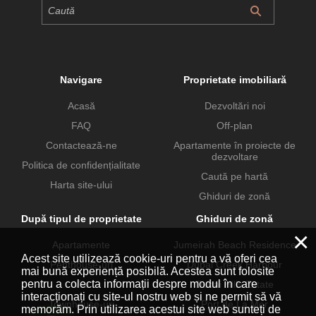
Navigare
Proprietate imobiliară
Acasă
Dezvoltări noi
FAQ
Off-plan
Contactează-ne
Apartamente în proiecte de
dezvoltare
Politica de confidențialitate
Caută pe hartă
Harta site-ului
Ghiduri de zonă
După tipul de proprietate
Ghiduri de zonă
×
Apartamente
Jumeirah Beach Residence
Acest site utilizează cookie-uri pentru a vă oferi cea
Penthouse-uri
Dubai Creek Harbour
mai bună experiență posibilă. Acestea sunt folosite
pentru a colecta informații despre modul în care
Vile
Dubai Hills Estate
interacționați cu site-ul nostru web și ne permit să vă
Townhouse-uri
Port de La Mer
memorăm. Prin utilizarea acestui site web sunteți de