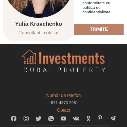
conformitate cu
politica de
confidențialitate.
Yulia Kravchenko
TRIMITE
Consultant imobiliar
Număr de telefon
+971 4873 2081
Cotact