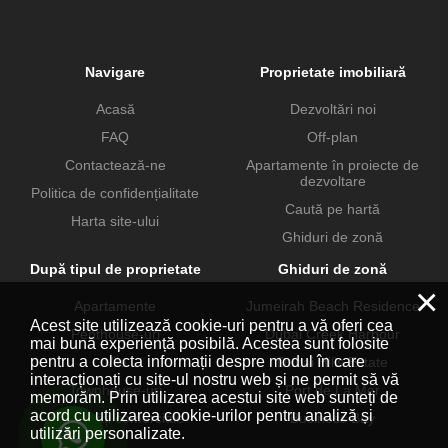
Navigare
Proprietate imobiliară
Acasă
Dezvoltări noi
FAQ
Off-plan
Contactează-ne
Apartamente în proiecte de
dezvoltare
Politica de confidențialitate
Caută pe hartă
Harta site-ului
Ghiduri de zonă
După tipul de proprietate
Ghiduri de zonă
×
Apartamente
Jumeirah Beach Residence
Acest site utilizează cookie-uri pentru a vă oferi cea
Penthouse-uri
Dubai Creek Harbour
mai bună experiență posibilă. Acestea sunt folosite
pentru a colecta informații despre modul în care
Vile
Dubai Hills Estate
interacționați cu site-ul nostru web și ne permit să vă
Townhouse-uri
Port de La Mer
memorăm. Prin utilizarea acestui site web sunteți de
acord cu utilizarea cookie-urilor pentru analiză și
Proprietăți comerciale
Business Bay
utilizări personalizate.