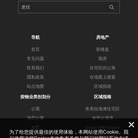
导航
房地产
首页
新楼盘
常见问题
期房
联系我们
住宅区的公寓
隱私政策
在地图上搜索
站点地图
区域指南
按物业类别划分
区域指南
公寓
朱美拉海滩住宅区
顶层公寓
迪拜云溪港
×
别墅
Dubai Hills Estate
为了给您提供最佳的使用体验，本网站使用Cookie。我
Port de La Mer
联排别墅