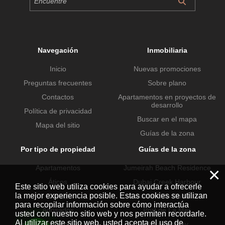
Navegación
Inmobiliaria
Inicio
Nuevas promociones
Preguntas frecuentes
Sobre plano
Contactos
Apartamentos en proyectos de
desarrollo
Política de privacidad
Buscar en el mapa
Mapa del sitio
Guías de la zona
Por tipo de propiedad
Guías de la zona
Apartamentos
Jumeirah Beach Residence
×
Áticos
Dubai Creek Harbour
Este sitio web utiliza cookies para ayudar a ofrecerle
la mejor experiencia posible. Estas cookies se utilizan
Chalets
Urbanización Dubai Hills
para recopilar información sobre cómo interactúa
Adosados
Port de La Mer
usted con nuestro sitio web y nos permiten recordarle.
Al utilizar este sitio web, usted acepta el uso de
Propiedades comerciales
Business Bay