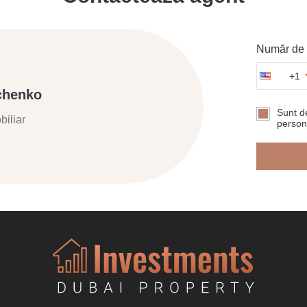
Număr de t
+1
chenko
Sunt de
biliar
persona