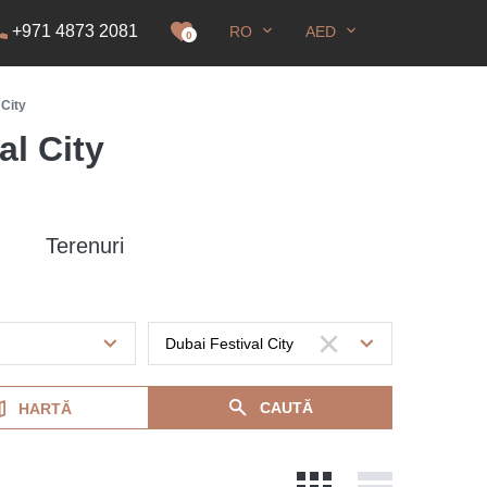
+971 4873 2081
RO
AED
idență
0
 City
al City
Terenuri
CAUTĂ
HARTĂ