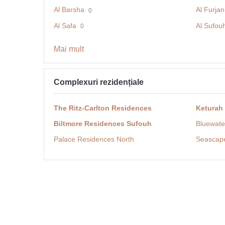
Al Barsha
Al Furjan
0
Al Safa
Al Sufou
0
Mai mult
Complexuri rezidențiale
The Ritz-Carlton Residences
Keturah
Biltmore Residences Sufouh
Bluewate
Palace Residences North
Seascap