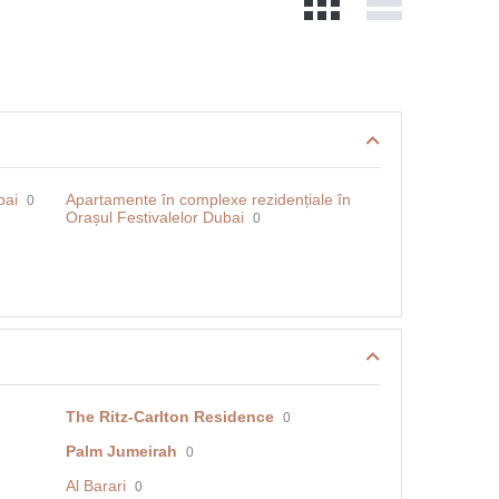
bai
Apartamente în complexe rezidențiale în
0
Orașul Festivalelor Dubai
0
The Ritz-Carlton Residence
0
Palm Jumeirah
0
Al Barari
0