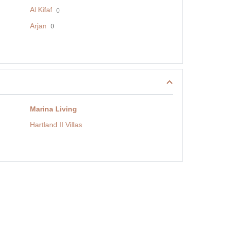
Al Kifaf
0
Arjan
0
Marina Living
Hartland II Villas