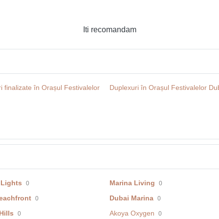
Iti recomandam
i finalizate în Orașul Festivalelor
Duplexuri în Orașul Festivalelor Du
 Lights
Marina Living
0
0
eachfront
Dubai Marina
0
0
ills
Akoya Oxygen
0
0