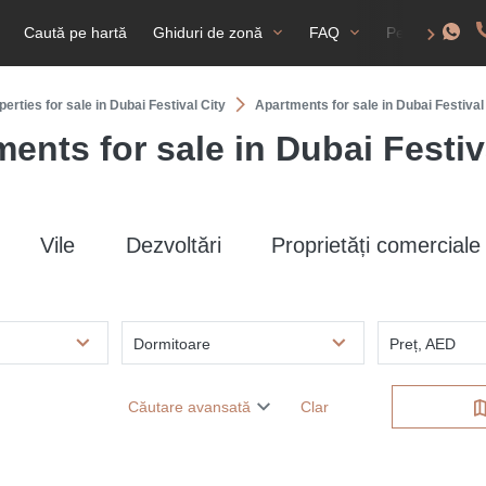
Caută pe hartă
Ghiduri de zonă
FAQ
Permis de rez
perties for sale in Dubai Festival City
Apartments for sale in Dubai Festival
ents for sale in Dubai Festiv
Vile
Dezvoltări
Proprietăți comerciale
Dormitoare
Preț, AED
Căutare avansată
Clar