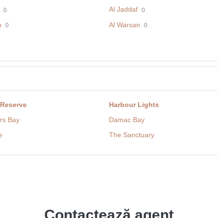
Al Jaddaf
0
0
h
Al Warsan
0
0
 Reserve
Harbour Lights
rs Bay
Damac Bay
e
The Sanctuary
Contactează agent