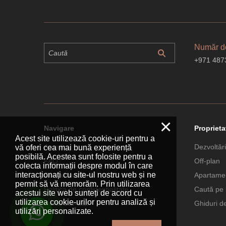
Număr de
+971 487
×
Navigare
Proprieta
Acest site utilizează cookie-uri pentru a
Acasă
Dezvoltări
vă oferi cea mai bună experiență
posibilă. Acestea sunt folosite pentru a
FAQ
Off-plan
colecta informații despre modul în care
interacționați cu site-ul nostru web și ne
Contactează-ne
Apartamen
permit să vă memorăm. Prin utilizarea
Politica de confidențialitate
Caută pe 
acestui site web sunteți de acord cu
utilizarea cookie-urilor pentru analiză și
Harta site-ului
Ghiduri d
utilizări personalizate.