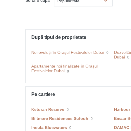
Sortare după
Popularitate
După tipul de proprietate
Noi evoluții în Orașul Festivalelor Dubai
Dezvoltăr
0
Dubai
0
Apartamente noi finalizate în Orașul
Festivalelor Dubai
0
Pe cartiere
Keturah Reserve
Harbour
0
Biltmore Residences Sufouh
Emaar B
0
Insula Bluewaters
DAMAC H
0