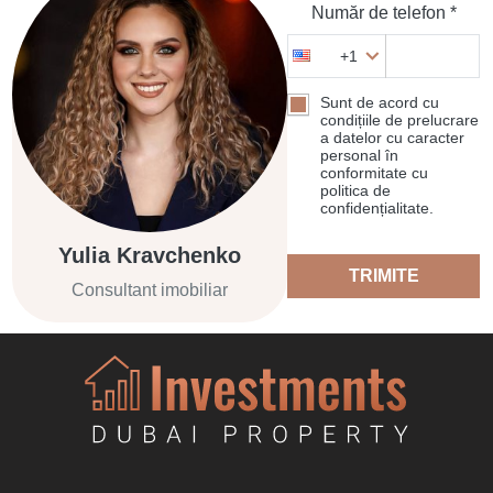
Număr de telefon *
+1
Sunt de acord cu
condițiile de prelucrare
a datelor cu caracter
personal în
conformitate cu
politica de
confidențialitate.
Yulia Kravchenko
TRIMITE
Consultant imobiliar