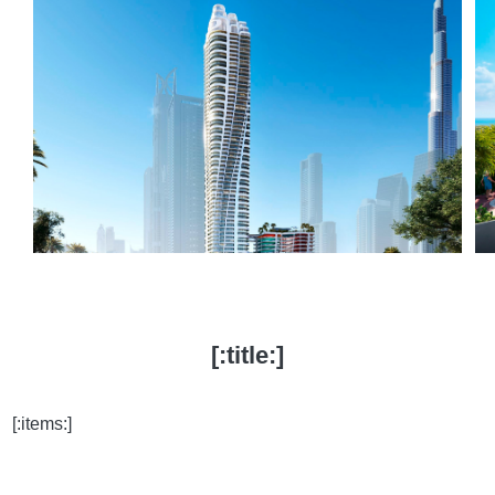
[:title:]
[:items:]