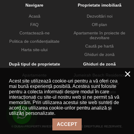
Navigare
Proprietate imobiliară
Acasă
Dezvoltări noi
FAQ
Off-plan
Contactează-ne
Apartamente în proiecte de
dezvoltare
Politica de confidențialitate
Caută pe hartă
Harta site-ului
Ghiduri de zonă
După tipul de proprietate
Ghiduri de zonă
×
Apartamente
Jumeirah Beach Residence
Acest site utilizează cookie-uri pentru a vă oferi cea
Penthouse-uri
Dubai Creek Harbour
mai bună experiență posibilă. Acestea sunt folosite
pentru a colecta informații despre modul în care
Vile
Dubai Hills Estate
interacționați cu site-ul nostru web și ne permit să vă
Townhouse-uri
Port de La Mer
memorăm. Prin utilizarea acestui site web sunteți de
acord cu utilizarea cookie-urilor pentru analiză și
Proprietăți comerciale
Business Bay
utilizări personalizate.
ACCEPT
© DUBAI-PROPERTY.INVESTMENTS 2026. TOATE DREPTURILE REZERVATE.