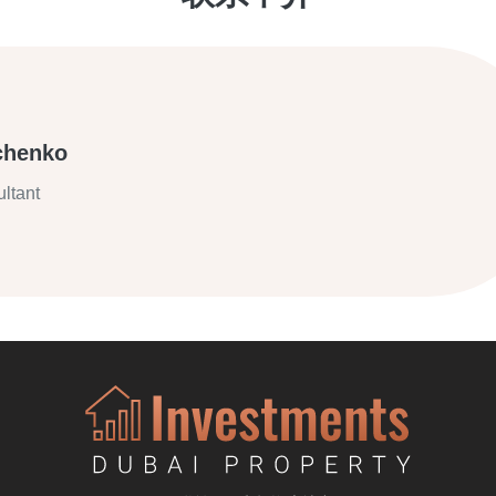
chenko
ltant