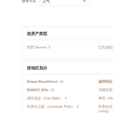
排序方式
人气
按房产类型
别墅 Serena
已完成的发
0
按地区划分
Emaar Beachfront
迪拜码头（D
10
DAMAC Hills
乌姆苏其姆
25
城市漫步（City Walk）
摩登（Mu
4
朱美拉公园（Jumeirah Park）
朱美拉古城住
0
Living）