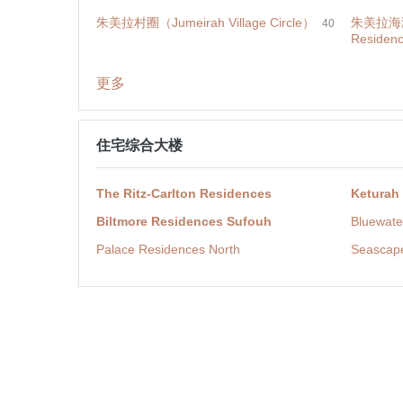
朱美拉村圈（Jumeirah Village Circle）
朱美拉海滩
40
Residen
更多
住宅综合大楼
The Ritz-Carlton Residences
Keturah
Biltmore Residences Sufouh
Bluewate
Palace Residences North
Seascap