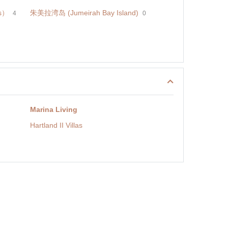
s）
朱美拉湾岛 (Jumeirah Bay Island)
4
0
Marina Living
Hartland II Villas