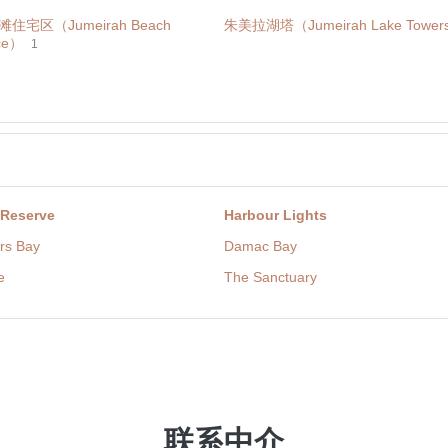
住宅区（Jumeirah Beach
朱美拉湖塔（Jumeirah Lake Tower
ce）
1
 Reserve
Harbour Lights
rs Bay
Damac Bay
e
The Sanctuary
联系中介