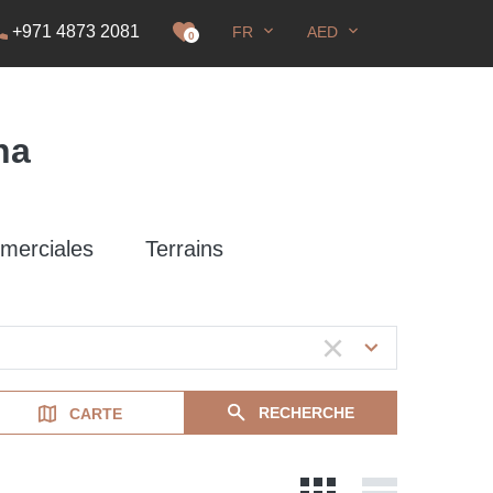
+971 4873 2081
FR
AED
DS
0
na
merciales
Terrains
RECHERCHE
CARTE