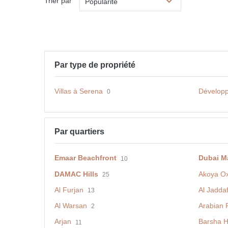
Trier par
Popularité
Par type de propriété
Villas à Serena
Développ
0
Par quartiers
Emaar Beachfront
Dubai M
10
DAMAC Hills
Akoya O
25
Al Furjan
Al Jadda
13
Al Warsan
Arabian 
2
Arjan
Barsha H
11