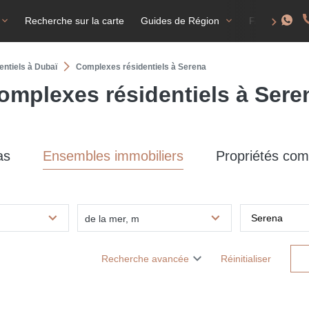
Recherche sur la carte
Guides de Région
FAQ
T
ntiels à Dubaï
Complexes résidentiels à Serena
omplexes résidentiels à Sere
as
Ensembles immobiliers
Propriétés com
de la mer, m
Recherche avancée
Réinitialiser