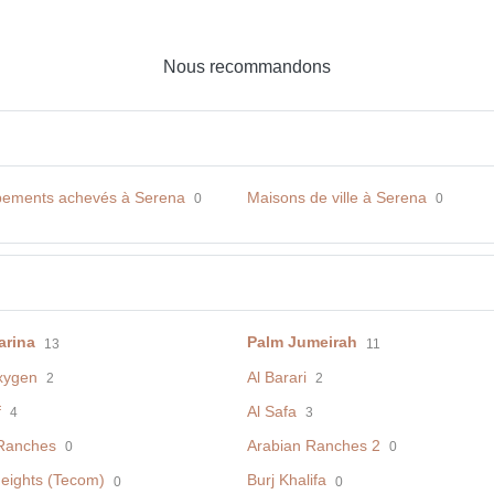
Nous recommandons
ements achevés à Serena
Maisons de ville à Serena
0
0
arina
Palm Jumeirah
13
11
xygen
Al Barari
2
2
f
Al Safa
4
3
Ranches
Arabian Ranches 2
0
0
eights (Tecom)
Burj Khalifa
0
0