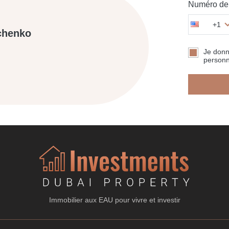
Numéro de 
+1
chenko
Je don
personn
Immobilier aux EAU pour vivre et investir