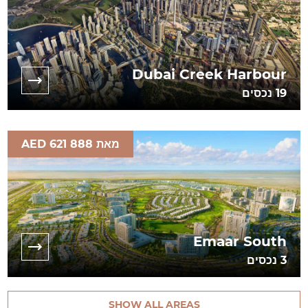
Dubai Creek Harbour
19
נכסים
מאת AED 621 888
Emaar South
3
נכסים
SHOW ALL AREAS