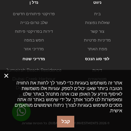
ניווט
נדל ן
בית
פרויקטי פיתוחים חדשים
שאלות נפוצות
שלב טרום-בנייה
צור קשר
דירות בפרויקטי פיתוח
מדיניות פרטיות
חפש במפה
מפת האתר
מדריכי אזור
לפי סוג הנכס
מדריכי שטח
דירות
Jumeirah Beach Residence
×
פנטהאוזים
Dubai Creek Harbour
אתר זה משתמש בעוגיות כדי לעזור לך לחוות את החוויה
וילות
Dubai Hills Estate
הטובה ביותר שאנו יכולים לספק. עוגיות אלו משמשות
לאיסוף מידע על האופן שבו אתה מתנהל באתר שלנו
בתים עירוניים
Port de La Mer
ומאפשרות לנו לזכור אותך. על ידי שימוש באתר זה אתה
מסכים לשימוש בעוגיות לצורך ניתוח ושימושים מותאמים
נכסים מסחריים
Business Bay
אישית.
קבל
© DUBAI-PROPERTY.INVESTMENTS 2026. כל הזכויות שמורות.