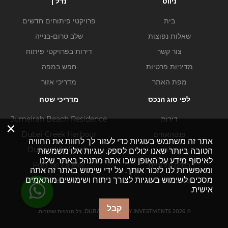
ניווט
נדל ן
בית
פרויקטי פיתוחים חדשים
שאלות נפוצות
שלב טרום-בנייה
צור קשר
דירות בפרויקטי פיתוח
מדיניות פרטיות
חפש במפה
מפת האתר
מדריכי אזור
לפי סוג הנכס
מדריכי שטח
דירות
Jumeirah Beach Residence
×
פנטהאוזים
Dubai Creek Harbour
אתר זה משתמש בעוגיות כדי לעזור לך לחוות את החוויה
וילות
Dubai Hills Estate
הטובה ביותר שאנו יכולים לספק. עוגיות אלו משמשות
לאיסוף מידע על האופן שבו אתה מתנהל באתר שלנו
בתים עירוניים
Port de La Mer
ומאפשרות לנו לזכור אותך. על ידי שימוש באתר זה אתה
מסכים לשימוש בעוגיות לצורך ניתוח ושימושים מותאמים
נכסים מסחריים
Business Bay
אישית.
קבל
© DUBAI-PROPERTY.INVESTMENTS 2026. כל הזכויות שמורות.