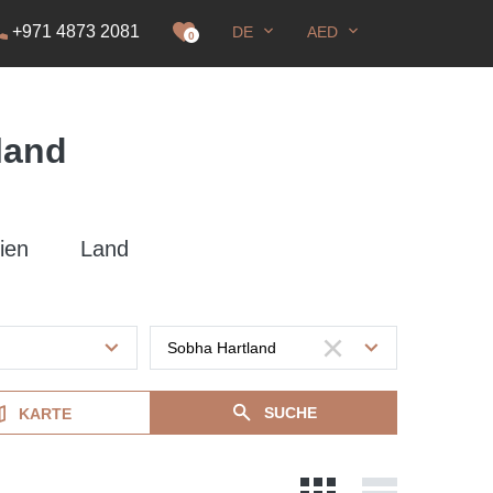
+971 4873 2081
DE
AED
genehmigung
0
land
ien
Land
SUCHE
KARTE