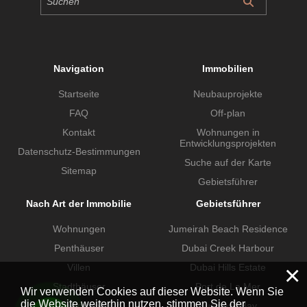
Navigation
Immobilien
Startseite
Neubauprojekte
FAQ
Off-plan
Kontakt
Wohnungen in
Entwicklungsprojekten
Datenschutz-Bestimmungen
Suche auf der Karte
Sitemap
Gebietsführer
Nach Art der Immobilie
Gebietsführer
Wohnungen
Jumeirah Beach Residence
Penthäuser
Dubai Creek Harbour
×
Villen
Dubai Hills Estate
Stadthäuser
Port de La Mer
Wir verwenden Cookies auf dieser Website. Wenn Sie
die Website weiterhin nutzen, stimmen Sie der
Gewerbeimmobilien
Business Bay