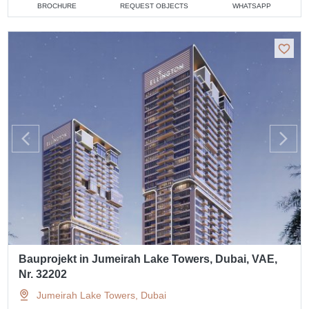
BROCHURE
REQUEST OBJECTS
WHATSAPP
Bauprojekt in Jumeirah Lake Towers, Dubai, VAE,
Nr. 32202
Jumeirah Lake Towers, Dubai