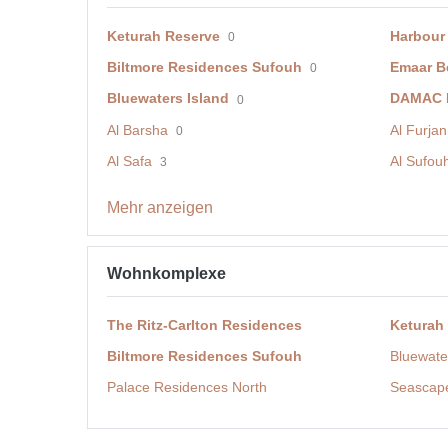
Keturah Reserve
Harbour
0
Biltmore Residences Sufouh
Emaar B
0
Bluewaters Island
DAMAC H
0
Al Barsha
Al Furjan
0
Al Safa
Al Sufou
3
Mehr anzeigen
Wohnkomplexe
The Ritz-Carlton Residences
Keturah
Biltmore Residences Sufouh
Bluewate
Palace Residences North
Seascap