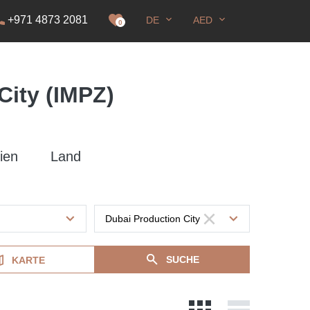
+971 4873 2081
DE
AED
genehmigung
0
City (IMPZ)
ien
Land
SUCHE
KARTE