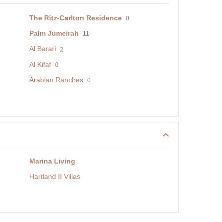
The Ritz-Carlton Residence
0
Palm Jumeirah
11
Al Barari
2
Al Kifaf
0
Arabian Ranches
0
Marina Living
Hartland II Villas