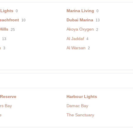
 Lights
Marina Living
0
0
eachfront
Dubai Marina
10
13
ills
Akoya Oxygen
25
2
Al Jaddaf
13
4
h
Al Warsan
3
2
 Reserve
Harbour Lights
rs Bay
Damac Bay
e
The Sanctuary