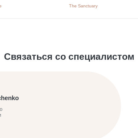
e
The Sanctuary
Связаться со специалистом
chenko
о
и