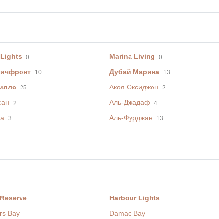
 Lights
Marina Living
0
0
Бичфронт
Дубай Марина
10
13
иллс
Акоя Оксиджен
25
2
сан
Аль-Джадаф
2
4
фа
Аль-Фурджан
3
13
 Reserve
Harbour Lights
rs Bay
Damac Bay