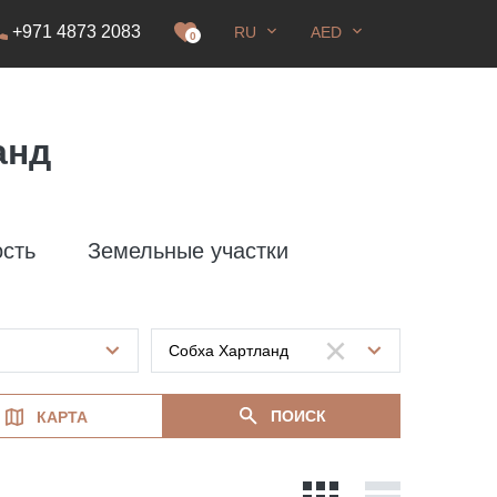
+971 4873 2083
RU
AED
0
анд
сть
Земельные участки
ПОИСК
КАРТА