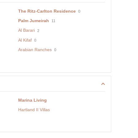
The Ritz-Carlton Residence
0
Palm Jumeirah
11
Al Barari
2
Al Kifaf
0
Arabian Ranches
0
Marina Living
Hartland II Villas