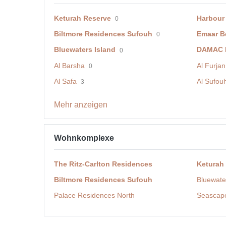
Keturah Reserve
Harbour
0
Biltmore Residences Sufouh
Emaar B
0
Bluewaters Island
DAMAC H
0
Al Barsha
Al Furjan
0
Al Safa
Al Sufou
3
Mehr anzeigen
Wohnkomplexe
The Ritz-Carlton Residences
Keturah
Biltmore Residences Sufouh
Bluewate
Palace Residences North
Seascap