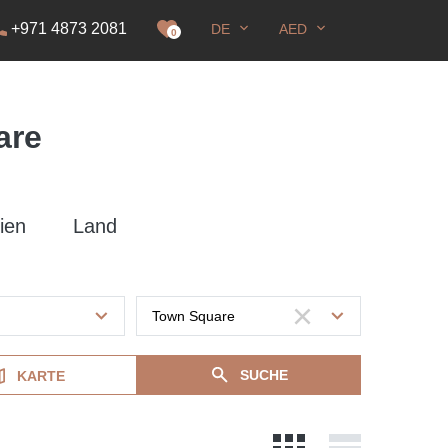
+971 4873 2081
DE
AED
genehmigung
0
are
ien
Land
SUCHE
KARTE