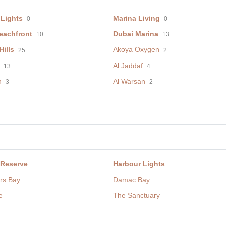
 Lights
Marina Living
0
0
eachfront
Dubai Marina
10
13
ills
Akoya Oxygen
25
2
Al Jaddaf
13
4
h
Al Warsan
3
2
 Reserve
Harbour Lights
rs Bay
Damac Bay
e
The Sanctuary