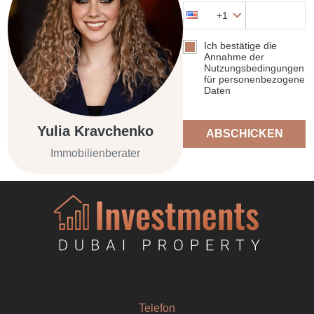
+1
Ich bestätige die
Annahme der
Nutzungsbedingungen
für personenbezogene
Daten
Yulia Kravchenko
ABSCHICKEN
Immobilienberater
Telefon