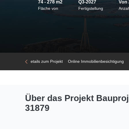
74 - 278 m2
Q3-2027
Von
Fläche von
Fertigstellung
Anza
rung
Fotos
Details zum Projekt
Online Immobilienbesichtigung
Über das Projekt Bauproj
31879