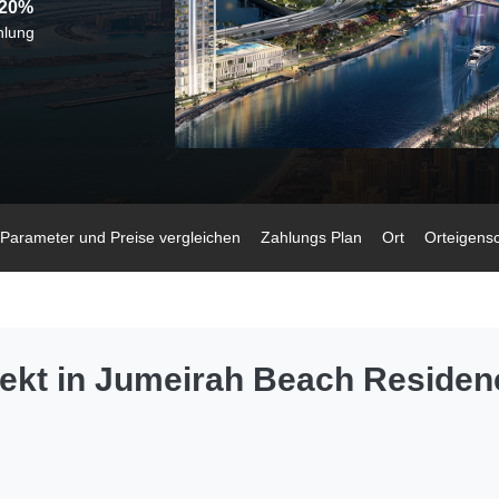
 20%
20% nach
Renommiertes
Inbetriebnahme
Gebiet
hlung
Parameter und Preise vergleichen
Zahlungs Plan
Ort
Orteigens
ekt in Jumeirah Beach Residenc