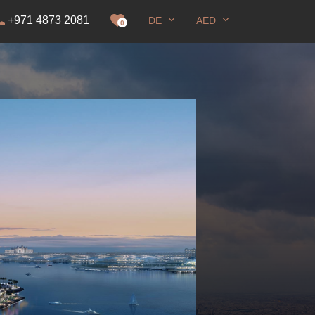
+971 4873 2081
DE
AED
genehmigung
0