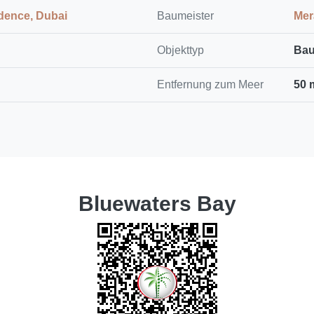
dence, Dubai
Baumeister
Mer
Objekttyp
Bau
Entfernung zum Meer
50 
Bluewaters Bay