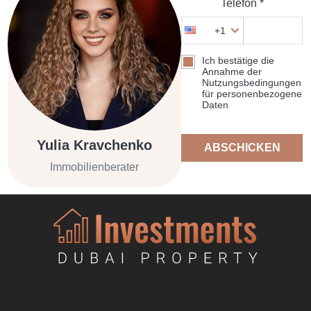
Telefon *
+1
Ich bestätige die
Annahme der
Nutzungsbedingungen
für personenbezogene
Daten
Yulia Kravchenko
ABSCHICKEN
Immobilienberater