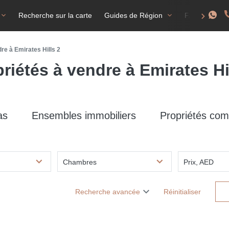
Recherche sur la carte
Guides de Région
FAQ
T
re à Emirates Hills 2
riétés à vendre à Emirates Hi
as
Ensembles immobiliers
Propriétés com
Chambres
Prix, AED
Recherche avancée
Réinitialiser