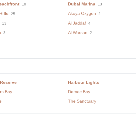
eachfront
Dubai Marina
10
13
ills
Akoya Oxygen
25
2
Al Jaddaf
13
4
h
Al Warsan
3
2
 Reserve
Harbour Lights
rs Bay
Damac Bay
e
The Sanctuary