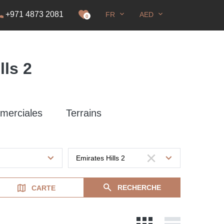
+971 4873 2081
FR
AED
DS
0
lls 2
merciales
Terrains
RECHERCHE
CARTE