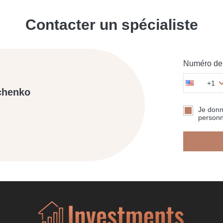
Contacter un spécialiste
Numéro de 
+1
chenko
Je don
personn