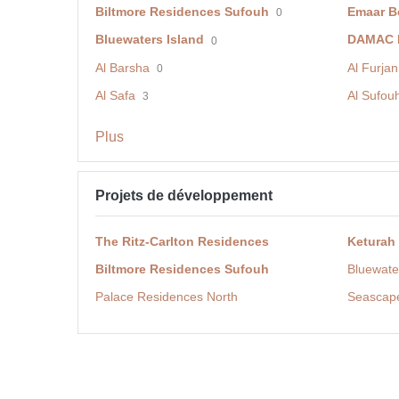
Biltmore Residences Sufouh
Emaar B
0
Bluewaters Island
DAMAC H
0
Al Barsha
Al Furjan
0
Al Safa
Al Sufou
3
Plus
Projets de développement
The Ritz-Carlton Residences
Keturah
Biltmore Residences Sufouh
Bluewate
Palace Residences North
Seascap