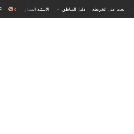
81
ابحث على الخريطة
دليل المناطق
الأسئلة المتداولة
إذن با