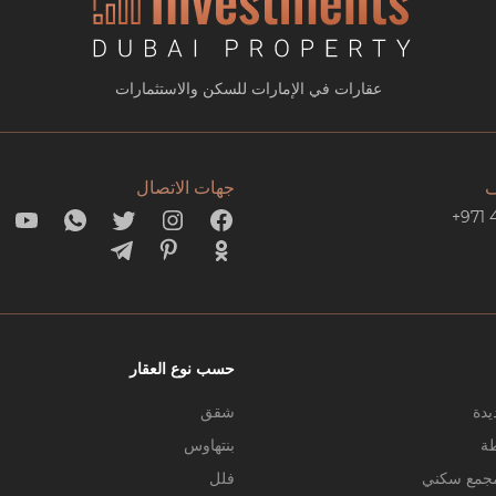
عقارات في الإمارات للسكن والاستثمارات
ف
جهات الاتصال
+971 
حسب نوع العقار
يدة
شقق
طة
بنتهاوس
جمع سكني
فلل