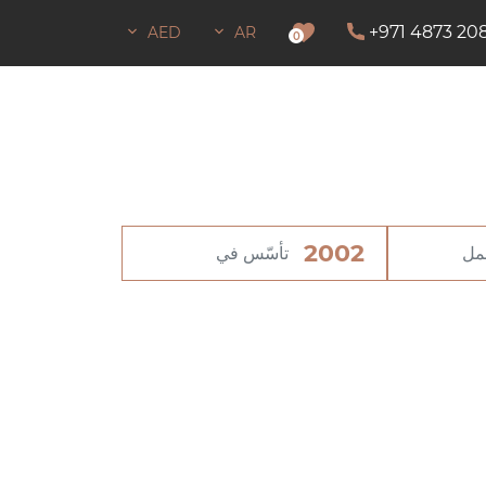
+971 4873 20
AED
AR
لبقاء
0
2002
عمل
تأسّس في