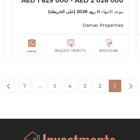
AED 1 829 000 - AED 2 028 000
موعد الانتهاء
II ربع, 2026 (على الخريطة)
Damac Properties
BROCHURE
REQUEST OBJECTS
واتساب
7
...
5
4
3
2
1