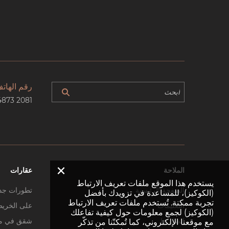
رقم الهات
4873 2081
×
الملاحة
عقارات
يستخدم هذا الموقع ملفات تعريف الارتباط
الصفحة الرئيسية
تطورات جد
(الكوكيز)، للمساعدة في تزويدك بأفضل
تجربة ممكنة. تُستخدم ملفات تعريف الارتباط
التعليمات
على الخري
(الكوكيز) لجمع معلومات حول كيفية تفاعلك
اتصل بنا
شقق في م
مع موقعنا الإلكتروني، كما تُمكنّنا من تذكّر