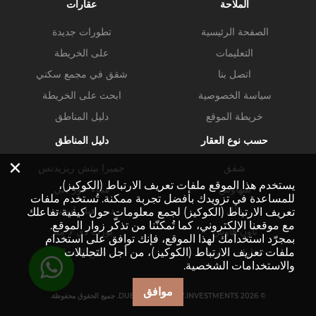
الملاحة
عقارات
الصفحة الرئيسية
تطورات جديدة
التعليمات
على الخريطة
اتصل بنا
شقق في مجمع سكني
سياسة الخصوصية
ابحث على الخريطة
خريطة الموقع
دليل المناطق
حسب نوع العقار
دليل المناطق
×
شقق
جميرا بيتش ريزيدنس
يستخدم هذا الموقع ملفات تعريف الارتباط (الكوكيز)،
بنتهاوس
ميناء خور دبي
للمساعدة في تزويدك بأفضل تجربة ممكنة. تُستخدم ملفات
فلل
دبي هيلز استيت
تعريف الارتباط (الكوكيز) لجمع معلومات حول كيفية تفاعلك
مع موقعنا الإلكتروني، كما تُمكنّنا من تذكّر زوار الموقع.
تاون هاوس
بورت دي لا مير
بمجرّد استخدامك لهذا الموقع، فإنك توافق على استخدام
ملفات تعريف الارتباط (الكوكيز)، من أجل التحليلات
عقارات تجارية
خليج الأعمال
والاستخدامات الشخصية.
موافق
© DUBAI-PROPERTY.INVESTMENTS 2026. جميع الحقوق محفوظة.