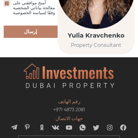
أمنح موافقتي على
معالجة بياناتي الشخصية
وفقًا لسياسة الخصوصية
إرسال
Yulia Kravchenko
Property Consultant
رقم الهاتف
+971 4873 2081
جهات الاتصال