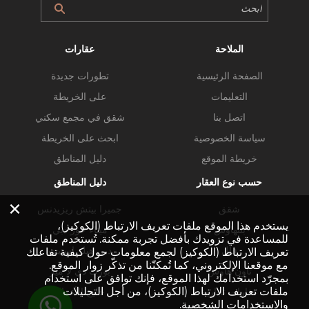
الملاحة
عقارات
الصفحة الرئيسية
تطورات جديدة
التعليمات
على الخريطة
اتصل بنا
شقق في مجمع سكني
سياسة الخصوصية
ابحث على الخريطة
خريطة الموقع
دليل المناطق
حسب نوع العقار
دليل المناطق
×
شقق
جميرا بيتش ريزيدنس
يستخدم هذا الموقع ملفات تعريف الارتباط (الكوكيز)،
بنتهاوس
ميناء خور دبي
للمساعدة في تزويدك بأفضل تجربة ممكنة. تُستخدم ملفات
فلل
دبي هيلز استيت
تعريف الارتباط (الكوكيز) لجمع معلومات حول كيفية تفاعلك
مع موقعنا الإلكتروني، كما تُمكنّنا من تذكّر زوار الموقع.
تاون هاوس
بورت دي لا مير
بمجرّد استخدامك لهذا الموقع، فإنك توافق على استخدام
ملفات تعريف الارتباط (الكوكيز)، من أجل التحليلات
عقارات تجارية
خليج الأعمال
والاستخدامات الشخصية.