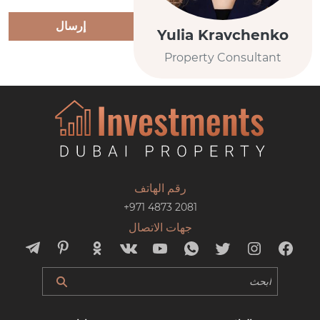
إرسال
Yulia Kravchenko
Property Consultant
رقم الهاتف
+971 4873 2081
جهات الاتصال