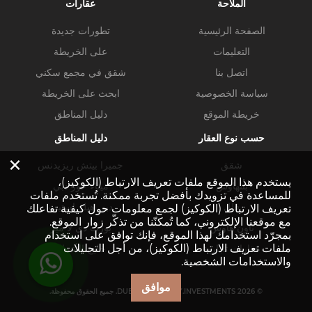
الملاحة
عقارات
الصفحة الرئيسية
تطورات جديدة
التعليمات
على الخريطة
اتصل بنا
شقق في مجمع سكني
سياسة الخصوصية
ابحث على الخريطة
خريطة الموقع
دليل المناطق
حسب نوع العقار
دليل المناطق
×
شقق
جميرا بيتش ريزيدنس
يستخدم هذا الموقع ملفات تعريف الارتباط (الكوكيز)،
بنتهاوس
ميناء خور دبي
للمساعدة في تزويدك بأفضل تجربة ممكنة. تُستخدم ملفات
فلل
دبي هيلز استيت
تعريف الارتباط (الكوكيز) لجمع معلومات حول كيفية تفاعلك
مع موقعنا الإلكتروني، كما تُمكنّنا من تذكّر زوار الموقع.
تاون هاوس
بورت دي لا مير
بمجرّد استخدامك لهذا الموقع، فإنك توافق على استخدام
ملفات تعريف الارتباط (الكوكيز)، من أجل التحليلات
عقارات تجارية
خليج الأعمال
والاستخدامات الشخصية.
موافق
© DUBAI-PROPERTY.INVESTMENTS 2026. جميع الحقوق محفوظة.