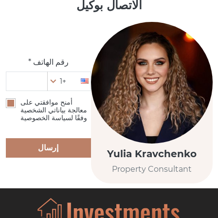
الاتصال بوكيل
رقم الهاتف *
+1
أمنح موافقتي على
معالجة بياناتي الشخصية
وفقًا لسياسة الخصوصية
إرسال
Yulia Kravchenko
Property Consultant