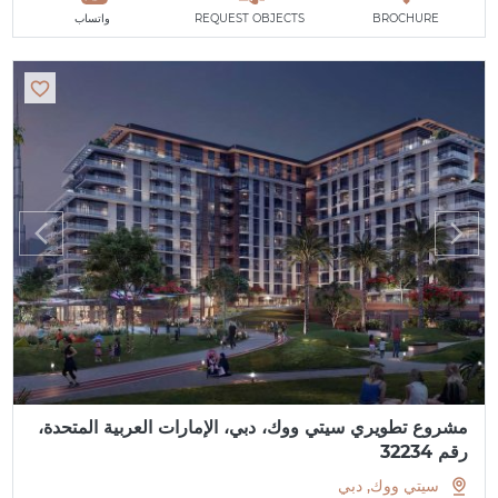
BROCHURE
REQUEST OBJECTS
واتساب
مشروع تطويري سيتي ووك، دبي، الإمارات العربية المتحدة،
رقم 32234
سيتي ووك, دبي