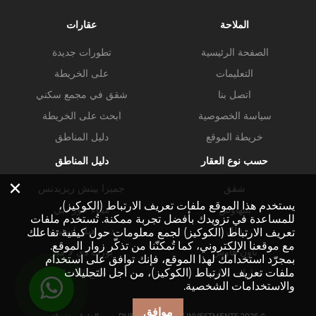
الملاحة
عقارات
الصفحة الرئيسية
تطورات جديدة
التعليمات
على الخريطة
اتصل بنا
شقق في مجمع سكني
سياسة الخصوصية
ابحث على الخريطة
خريطة الموقع
دليل المناطق
حسب نوع العقار
دليل المناطق
×
شقق
جميرا بيتش ريزيدنس
يستخدم هذا الموقع ملفات تعريف الارتباط (الكوكيز)،
بنتهاوس
ميناء خور دبي
للمساعدة في تزويدك بأفضل تجربة ممكنة. تُستخدم ملفات
فلل
دبي هيلز استيت
تعريف الارتباط (الكوكيز) لجمع معلومات حول كيفية تفاعلك
مع موقعنا الإلكتروني، كما تُمكنّنا من تذكّر زوار الموقع.
تاون هاوس
بورت دي لا مير
بمجرّد استخدامك لهذا الموقع، فإنك توافق على استخدام
ملفات تعريف الارتباط (الكوكيز)، من أجل التحليلات
عقارات تجارية
خليج الأعمال
والاستخدامات الشخصية.
موافق