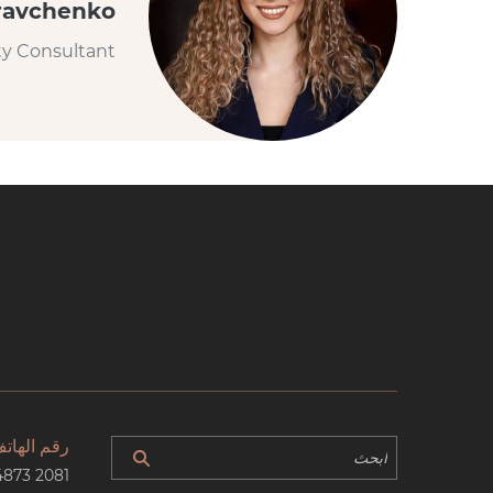
ravchenko
ty Consultant
رقم الهات
4873 2081