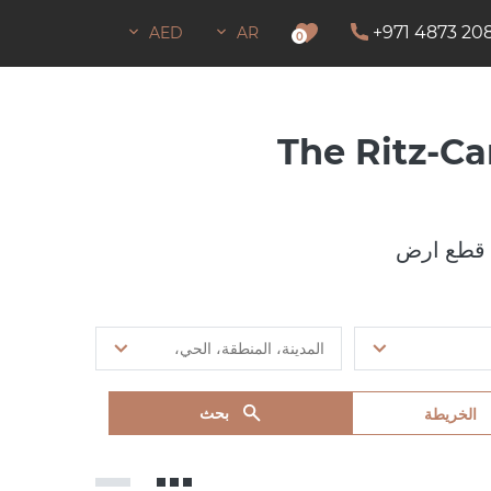
+971 4873 20
AED
AR
لبقاء
0
قطع ارض
بحث
الخريطة