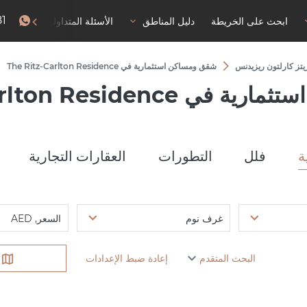
81
ابحث على الخريطة
دليل المناطق
الأسئلة المتداولة
إذن با
يتز كارلتون ريزيدنس
شقق ومساكن استثمارية في The Ritz-Carlton Residence
The Ritz-Carlton Residen
ة
فلل
التطورات
العقارات التجارية
غرف نوم
السعر, AED
البحث المتقدم
إعادة ضبط الإعدادات