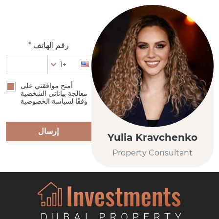
رقم الهاتف *
+1
أمنح موافقتي على
معالجة بياناتي الشخصية
وفقًا لسياسة الخصوصية
إرسال
Yulia Kravchenko
Property Consultant