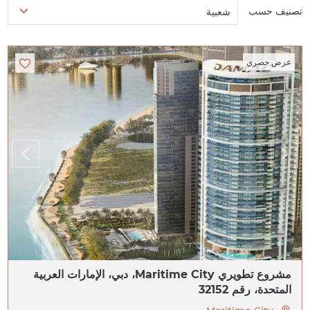
تصنيف حسب
شعبية
عرض حصري
مشروع تطويري Maritime City، دبي، الإمارات العربية
المتحدة، رقم 32152