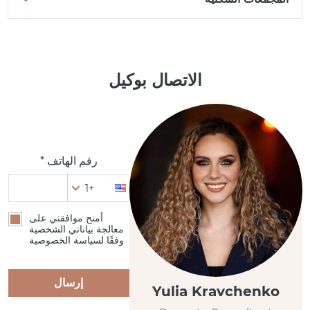
الاتصال بوكيل
رقم الهاتف *
+1
أمنح موافقتي على
معالجة بياناتي الشخصية
وفقًا لسياسة الخصوصية
إرسال
Yulia Kravchenko