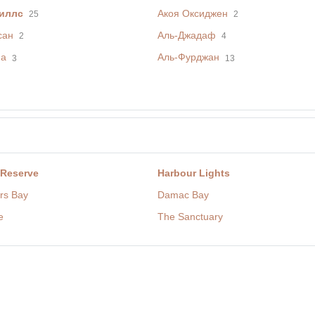
иллс
Акоя Оксиджен
25
2
сан
Аль-Джадаф
2
4
фа
Аль-Фурджан
3
13
 Reserve
Harbour Lights
rs Bay
Damac Bay
e
The Sanctuary