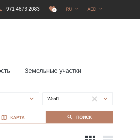
+971 4873 2083
RU
AED
0
сть
Земельные участки
ПОИСК
КАРТА