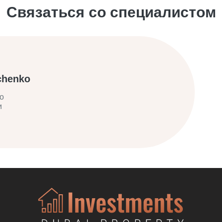
Связаться со специалистом
chenko
о
и