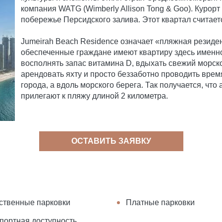
компания WATG (Wimberly Allison Tong & Goo). Курор
побережье Персидского залива. Этот квартал считае
Jumeirah Beach Residence означает «пляжная резиден
обеспеченные граждане имеют квартиру здесь именно
восполнять запас витамина D, вдыхать свежий морско
арендовать яхту и просто беззаботно проводить время
города, а вдоль морского берега. Так получается, чт
прилегают к пляжу длиной 2 километра.
ОСТАВИТЬ ЗАЯВКУ
твенные парковки
Платные парковки
портная доступность