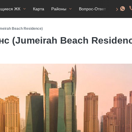
ящиеся ЖК
Карта
Районы
Вопрос-Ответ
ВНЖ
eirah Beach Residence)
с (Jumeirah Beach Residenc