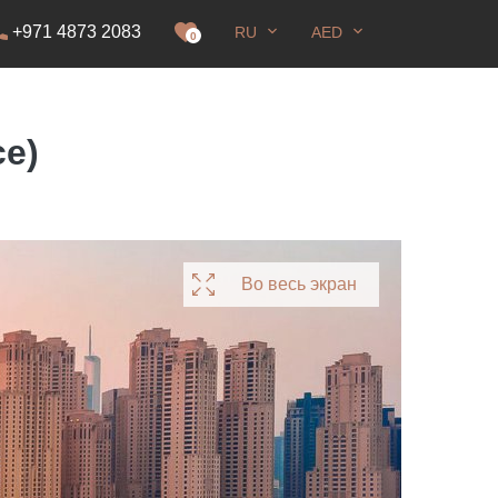
+971 4873 2083
RU
AED
0
e)
Во весь экран