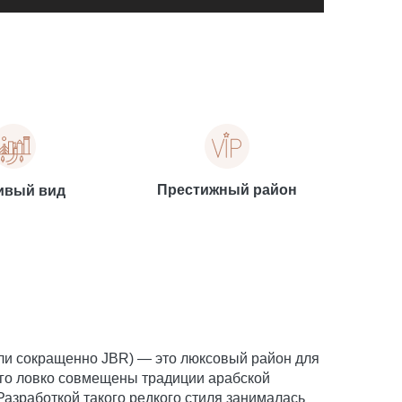
Престижный район
ивый вид
ли сокращенно JBR) — это люксовый район для
рого ловко совмещены традиции арабской
азработкой такого редкого стиля занималась