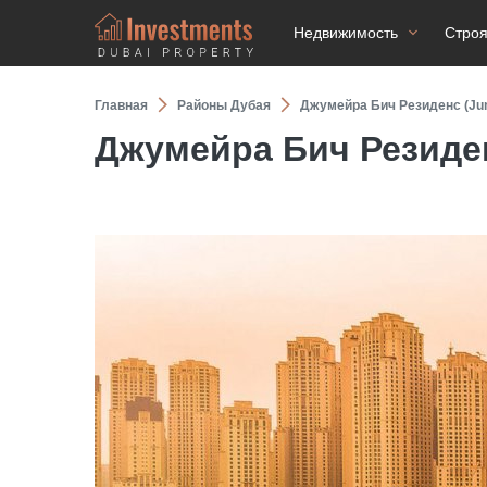
Недвижимость
Стро
Главная
Районы Дубая
Джумейра Бич Резиденс (Jum
Джумейра Бич Резиден